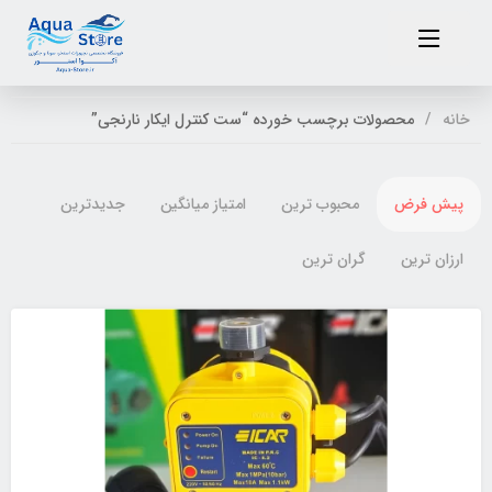
خانه
محصولات برچسب خورده “ست کنترل ایکار نارنجی”
پیش فرض
محبوب ترین
امتیاز میانگین
جدیدترین
ارزان ترین
گران ترین