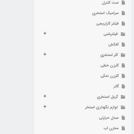
ست کنترل
سرامیک استخری
فیلتر کارتریجی
فیلترشنی
کفکش
کلر استخری
کلرزن خطی
کلرزن نمکی
گاتر
گریل استخری
لوازم نگهداری استخر
مبدل حرارتی
مخزن اب