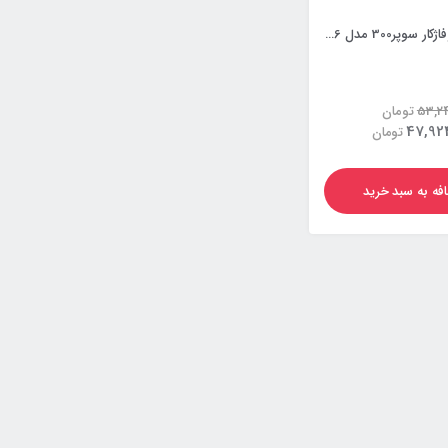
دیگ چدنی شوفاژکار سوپر300 مدل 6 پره
53,2
تومان
47,92
تومان
فه به سبد خرید