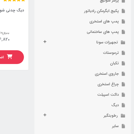
پرشر سوئیچ
پکیج.ابگرمکن.رادیاتور
پمپ های استخری
پمپ های ساختمانی
49,800
4,820
تجهیزات سونا
ترموستات
اضا
تکبان
جاروی استخری
چراغ استخری
داکت اسپیلت
دیگ
رطوبتگیر
سایر