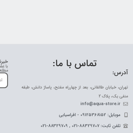
تماس با ما:
خبرن
با عض
مطلع 
آدرس:
تهران، خیابان طالقانی، بعد از چهارراه مفتح، پاساژ دانش، طبقه
منفی یک، پلاک 2
info@aqua-store.ir
موبایل: 09125368152 - افراسیابی
تلفن ثابت: 88329707-021 , 88329709-021