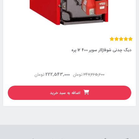
دیگ چدنی شوفاژکار سوپر 400 12 پره
222,543,000
247,265,600
تومان
تومان
اضافه به سبد خرید