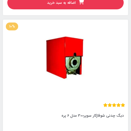
اضافه به سبد خرید
10%
دیگ چدنی شوفاژکار سوپر300 مدل 6 پره