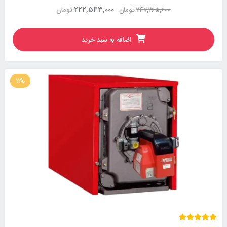
222,543,000
247,265,600
تومان
تومان
اضافه به سبد خرید
11%