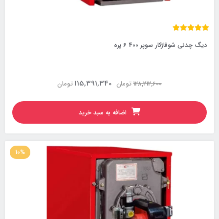
دیگ چدنی شوفاژکار سوپر 400 6 پره
115,391,340
128,212,600
تومان
تومان
اضافه به سبد خرید
10%