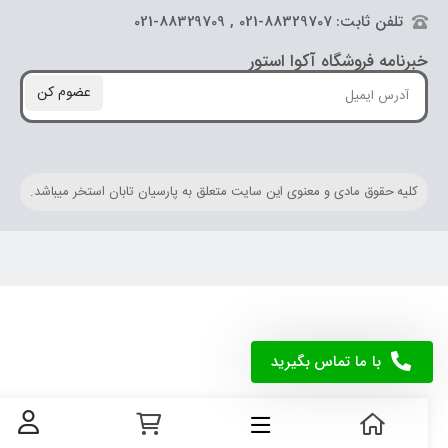
تلفن ثابت: 88329707-021 , 88329709-021
خبرنامه فروشگاه آکوا استور
عضوم کن
کلیه حقوق مادی و معنوی این سایت متعلق به پارسیان تابان استخر میباشد.
با ما تماس بگیرید