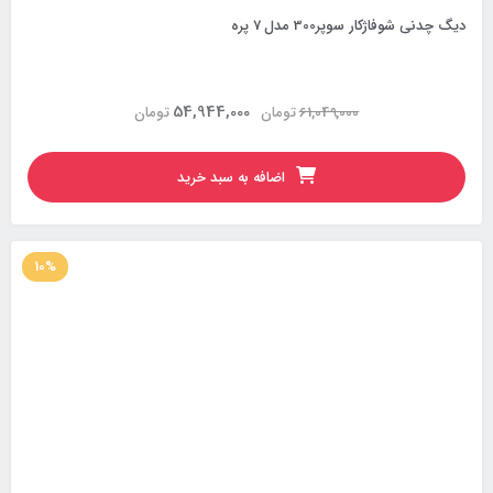
دیگ چدنی شوفاژکار سوپر300 مدل 7 پره
54,944,000
61,049,000
تومان
تومان
اضافه به سبد خرید
10%