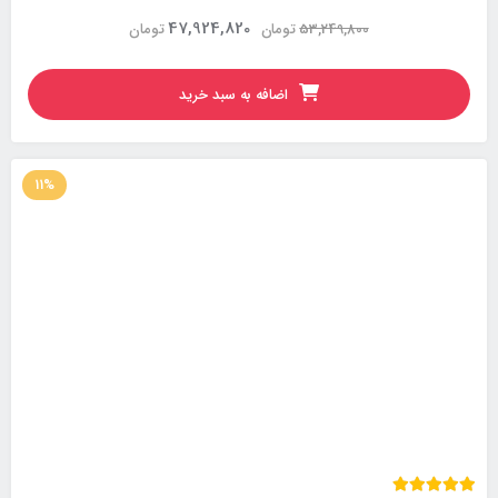
47,924,820
53,249,800
تومان
تومان
اضافه به سبد خرید
11%