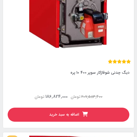
دیگ چدنی شوفاژکار سوپر 400 10 پره
186,824,000
207,583,400
تومان
تومان
اضافه به سبد خرید