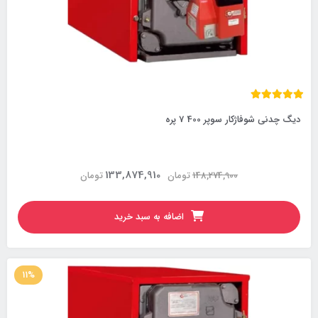
دیگ چدنی شوفاژکار سوپر 400 7 پره
133,874,910
148,274,900
تومان
تومان
اضافه به سبد خرید
11%