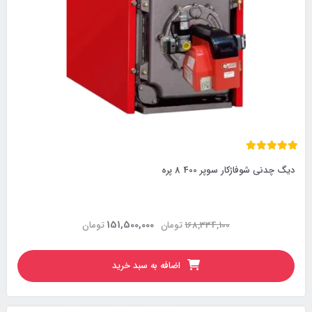
دیگ چدنی شوفاژکار سوپر 400 8 پره
151,500,000
168,334,100
تومان
تومان
اضافه به سبد خرید