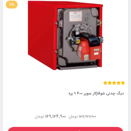
11%
دیگ چدنی شوفاژکار سوپر 400 9 پره
169,164,900
187,961,900
تومان
تومان