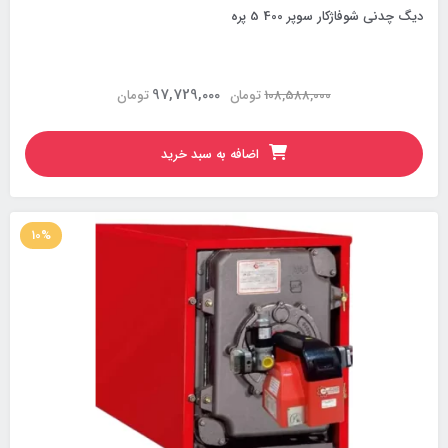
دیگ چدنی شوفاژکار سوپر 400 5 پره
97,729,000
108,588,000
تومان
تومان
اضافه به سبد خرید
10%