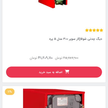
دیگ چدنی شوفاژکار سوپر 300 مدل 5 پره
41,209,110
45,787,900
تومان
تومان
اضافه به سبد خرید
11%