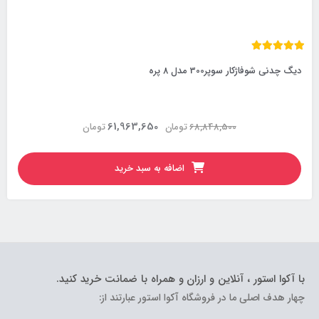
دیگ چدنی شوفاژکار سوپر300 مدل 8 پره
61,963,650
68,848,500
تومان
تومان
اضافه به سبد خرید
با آکوا استور ، آنلاین و ارزان و همراه با ضمانت خرید کنید.
چهار هدف اصلی ما در فروشگاه آکوا استور عبارتند از: