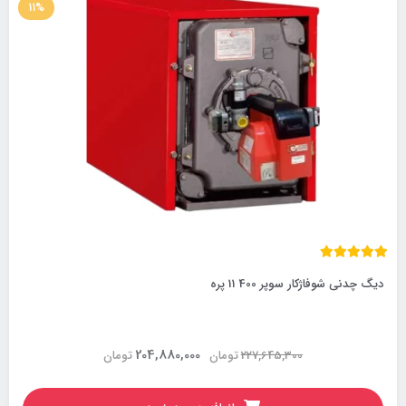
11%
دیگ چدنی شوفاژکار سوپر 400 11 پره
204,880,000
227,645,300
تومان
تومان