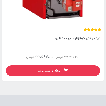
دیگ چدنی شوفاژکار سوپر 400 12 پره
222,543,000
247,265,600
تومان
تومان
اضافه به سبد خرید