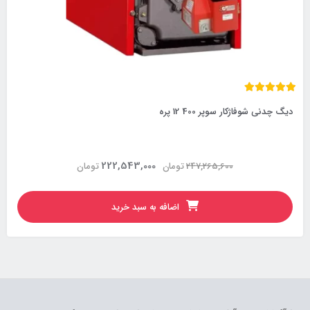
دیگ چدنی شوفاژکار سوپر 400 12 پره
222,543,000
247,265,600
تومان
تومان
اضافه به سبد خرید