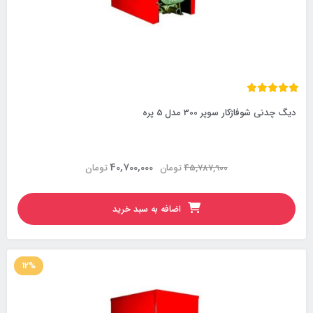
دیگ چدنی شوفاژکار سوپر 300 مدل 5 پره
40,700,000
45,787,900
تومان
تومان
اضافه به سبد خرید
12%