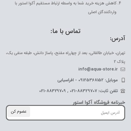
کاهش هزینه خرید شما به واسطه ارتباط مستقیم آکوا استور با
واردکنندگان اصلی
تماس با ما:
آدرس:
تهران، خیابان طالقانی، بعد از چهارراه مفتح، پاساژ دانش، طبقه منفی یک،
پلاک 2
info@aqua-store.ir
موبایل: 09125368152 - افراسیابی
تلفن ثابت: 88329707-021 , 88329709-021
خبرنامه فروشگاه آکوا استور
عضوم کن