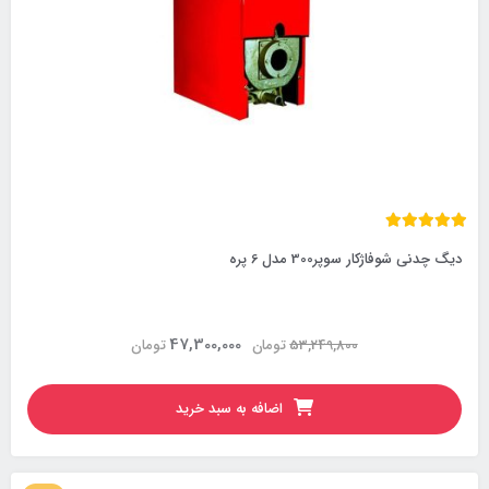
دیگ چدنی شوفاژکار سوپر300 مدل 6 پره
47,300,000
53,249,800
تومان
تومان
اضافه به سبد خرید