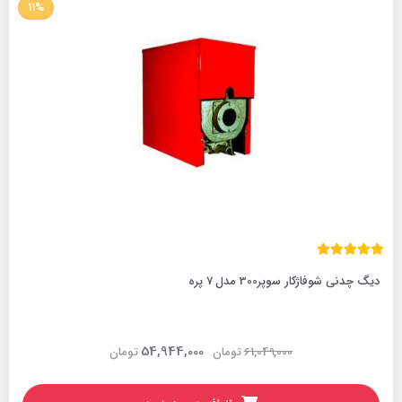
11%
دیگ چدنی شوفاژکار سوپر300 مدل 7 پره
54,944,000
61,049,000
تومان
تومان