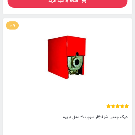
اضافه به سبد خرید
10%
دیگ چدنی شوفاژکار سوپر300 مدل 8 پره