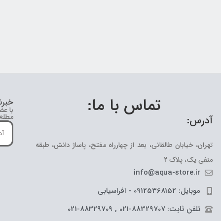
تماس با ما:
خبرن
با عض
مطلع 
آدرس:
تهران، خیابان طالقانی، بعد از چهارراه مفتح، پاساژ دانش، طبقه
منفی یک، پلاک 2
info@aqua-store.ir
موبایل: 09125368152 - افراسیابی
تلفن ثابت: 88329707-021 , 88329709-021