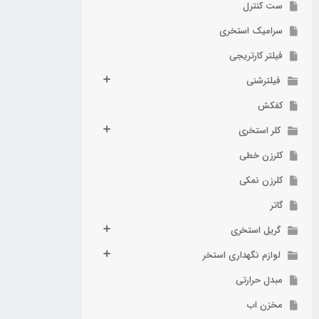
ست کنترل
سرامیک استخری
فیلتر کارتریجی
فیلترشنی
کفکش
کلر استخری
کلرزن خطی
کلرزن نمکی
گاتر
گریل استخری
لوازم نگهداری استخر
مبدل حرارتی
مخزن اب