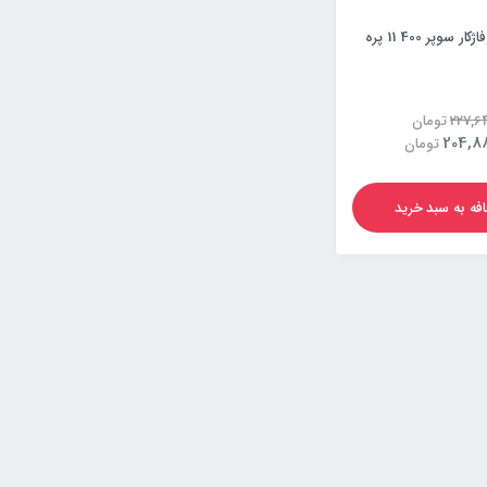
وپر 400 11 پره
227,6
تومان
204,88
تومان
فه به سبد خرید