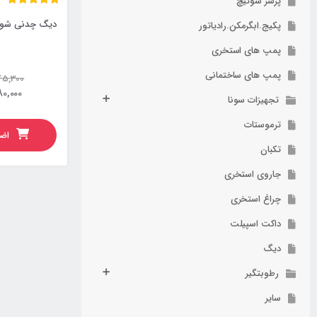
پرشر سوئیچ
دیگ چدنی شوفاژکار س
پکیج.ابگرمکن.رادیاتور
پمپ های استخری
پمپ های ساختمانی
45,300
0,000
تجهیزات سونا
ترموستات
اضا
تکبان
جاروی استخری
چراغ استخری
داکت اسپیلت
دیگ
رطوبتگیر
سایر