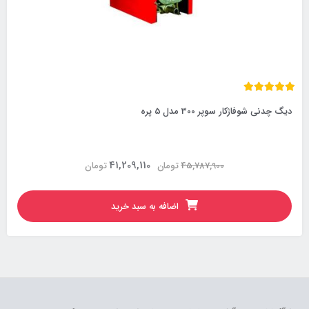
دیگ چدنی شوفاژکار سوپر 300 مدل 5 پره
41,209,110
45,787,900
تومان
تومان
اضافه به سبد خرید