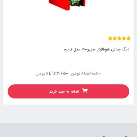
دیگ چدنی شوفاژکار سوپر300 مدل 8 پره
61,963,650
68,848,500
تومان
تومان
اضافه به سبد خرید