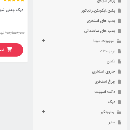
پرشر سوئیچ
دیگ چدنی شوفاژکار س
پکیج.ابگرمکن.رادیاتور
پمپ های استخری
پمپ های ساختمانی
108,588,000
توم
تجهیزات سونا
اضا
ترموستات
تکبان
جاروی استخری
چراغ استخری
داکت اسپیلت
دیگ
رطوبتگیر
سایر