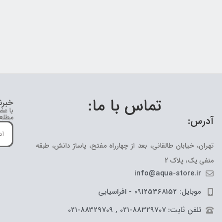
تماس با ما:
خبرن
با عض
مطلع 
آدرس:
تهران، خیابان طالقانی، بعد از چهارراه مفتح، پاساژ دانش، طبقه
منفی یک، پلاک 2
info@aqua-store.ir
موبایل: 09125368152 - افراسیابی
تلفن ثابت: 88329707-021 , 88329709-021