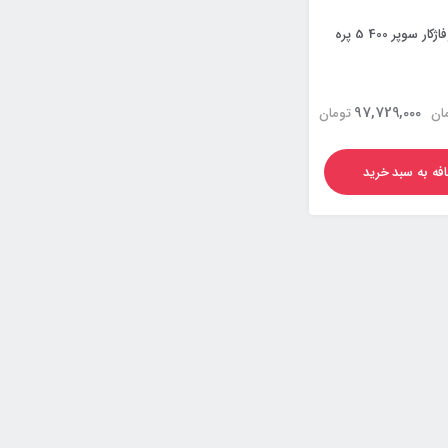
وپر 400 5 پره
97,729,000
ان
تومان
فه به سبد خرید