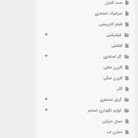
ست کنترل
سرامیک استخری
فیلتر کارتریجی
فیلترشنی
کفکش
کلر استخری
کلرزن خطی
کلرزن نمکی
گاتر
گریل استخری
لوازم نگهداری استخر
مبدل حرارتی
مخزن اب