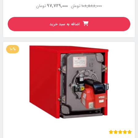
97,729,000
108,588,000
تومان
تومان
اضافه به سبد خرید
10%