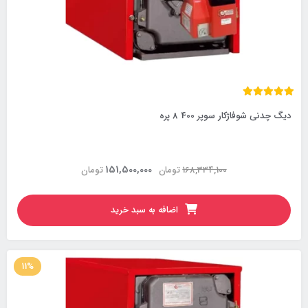
دیگ چدنی شوفاژکار سوپر 400 8 پره
151,500,000
168,334,100
تومان
تومان
اضافه به سبد خرید
11%