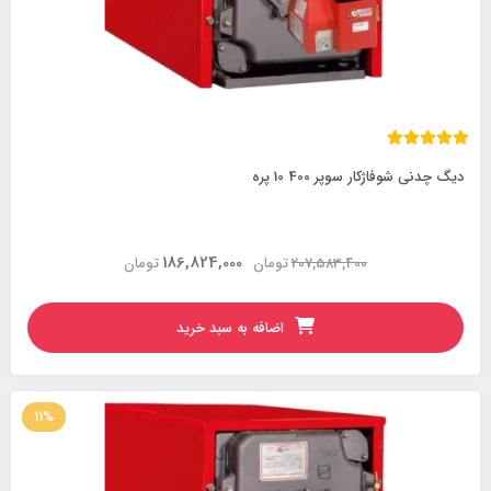
دیگ چدنی شوفاژکار سوپر 400 10 پره
186,824,000
207,583,400
تومان
تومان
اضافه به سبد خرید
11%