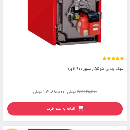
دیگ چدنی شوفاژکار سوپر 400 11 پره
204,880,000
227,645,300
تومان
تومان
اضافه به سبد خرید