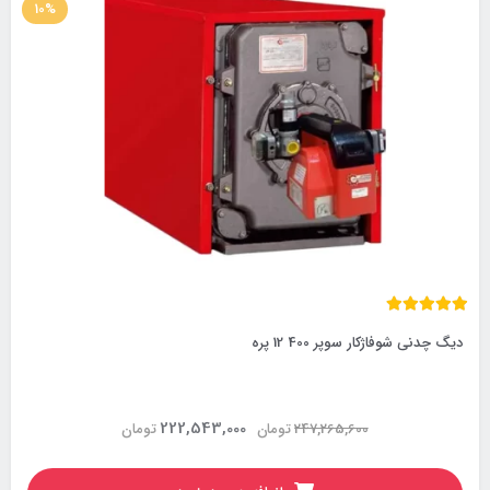
10%
دیگ چدنی شوفاژکار سوپر 400 12 پره
222,543,000
247,265,600
تومان
تومان