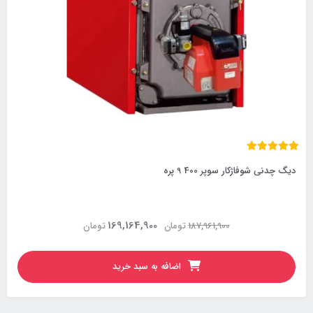
دیگ چدنی شوفاژکار سوپر 400 9 پره
169,164,900
187,961,900
تومان
تومان
اضافه به سبد خرید