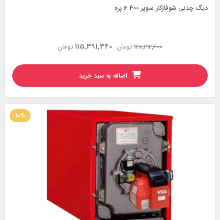
دیگ چدنی شوفاژکار سوپر 400 6 پره
115,391,340
128,212,600
تومان
تومان
اضافه به سبد خرید
10%