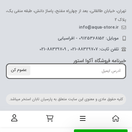
تهران، خیابان طالقانی، بعد از چهارراه مفتح، پاساژ دانش، طبقه منفی یک،
پلاک 2
info@aqua-store.ir
موبایل: 09125368152 - افراسیابی
تلفن ثابت: 88329707-021 , 88329709-021
خبرنامه فروشگاه آکوا استور
عضوم کن
کلیه حقوق مادی و معنوی این سایت متعلق به پارسیان تابان استخر میباشد.