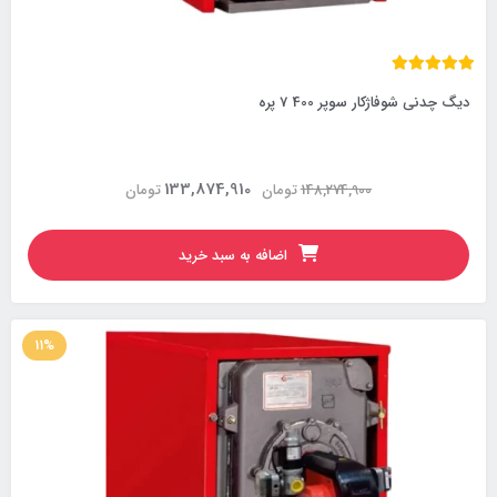
دیگ چدنی شوفاژکار سوپر 400 7 پره
133,874,910
148,274,900
تومان
تومان
اضافه به سبد خرید
11%