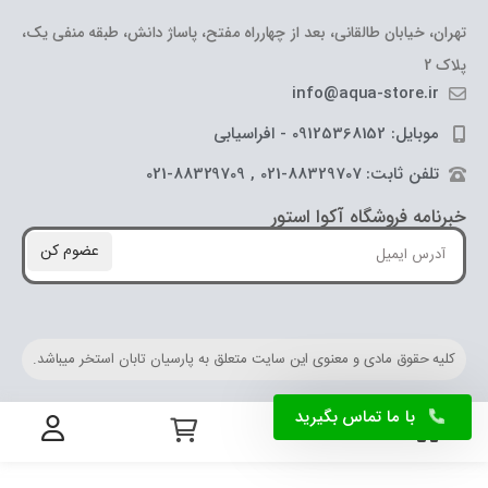
تهران، خیابان طالقانی، بعد از چهارراه مفتح، پاساژ دانش، طبقه منفی یک،
پلاک 2
info@aqua-store.ir
موبایل: 09125368152 - افراسیابی
تلفن ثابت: 88329707-021 , 88329709-021
خبرنامه فروشگاه آکوا استور
عضوم کن
کلیه حقوق مادی و معنوی این سایت متعلق به پارسیان تابان استخر میباشد.
با ما تماس بگیرید