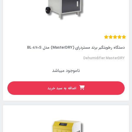
دستگاه رطوبتگیر برند مستردرای (MasterDRY) مدل BL-870S
Dehumidifier MasterDRY
ناموجود میباشد
اضافه به سبد خرید