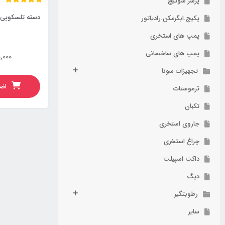
پرشر سوئیچ
دسته تلسکوپی 
پکیج.ابگرمکن.رادیاتور
پمپ های استخری
پمپ های ساختمانی
,000
تجهیزات سونا
اضا
ترموستات
تکبان
جاروی استخری
چراغ استخری
داکت اسپیلت
دیگ
رطوبتگیر
سایر