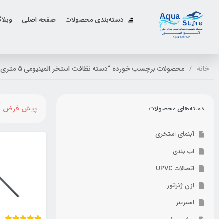
دسته‌بندی محصولات
صفحه اصلی
وبلا
خانه
محصولات برچسب خورده “دسته نظافت استخر المینیومی 5 متری”
پیش فرض
دسته‌های محصولات
آبنمای استخری
اب بندی
اتصالات UPVC
ازن ژنراتور
استرینر