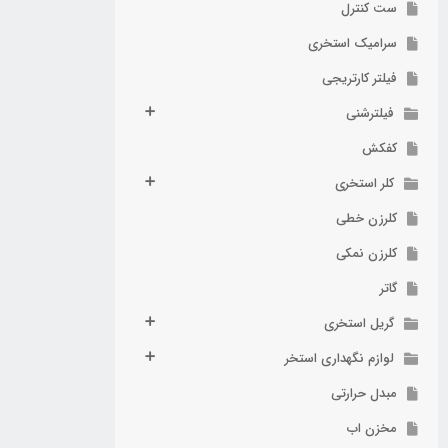
ست کنترل
سرامیک استخری
فیلتر کارتریجی
فیلترشنی
کفکش
کلر استخری
کلرزن خطی
کلرزن نمکی
گاتر
گریل استخری
لوازم نگهداری استخر
مبدل حرارتی
مخزن اب