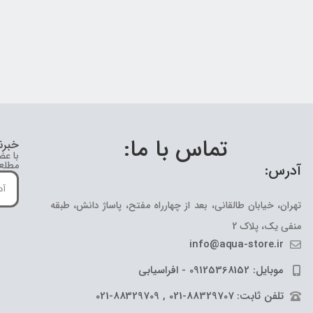
تماس با ما:
خبرن
با عض
مطلع 
آدرس:
تهران، خیابان طالقانی، بعد از چهارراه مفتح، پاساژ دانش، طبقه
منفی یک، پلاک 2
info@aqua-store.ir
موبایل: 09125368152 - افراسیابی
تلفن ثابت: 88329707-021 , 88329709-021