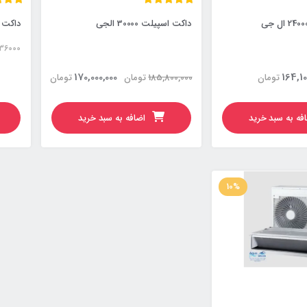
داکت اسپیلت 30000 الجی
داکت اسپی
 36000
170,000,000
164,10
تومان
185,800,000
تومان
تومان
فه به سبد خرید
اضافه به سبد خرید
10%