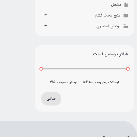
مشعل
منبع تحت فشار
نردبان استخری
فیلتر براساس قیمت
قيمت:
تومان164,100,000
—
تومان315,000,000
صافی