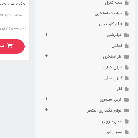
ست کنترل
داکت اسپیلت 54000 الجی
سرامیک استخری
ct Split 54000
فیلتر کارتریجی
348,000,000
توم
فیلترشنی
کفکش
اضا
کلر استخری
کلرزن خطی
کلرزن نمکی
گاتر
گریل استخری
لوازم نگهداری استخر
مبدل حرارتی
مخزن اب