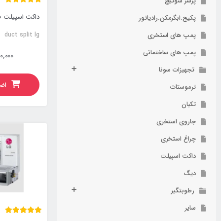
پرشر سوئیچ
داکت اسپیلت 24000 ال جی
پکیج.ابگرمکن.رادیاتور
پمپ های استخری
duct split lg
پمپ های ساختمانی
0,000
تجهیزات سونا
اضا
ترموستات
تکبان
جاروی استخری
چراغ استخری
داکت اسپیلت
دیگ
رطوبتگیر
سایر