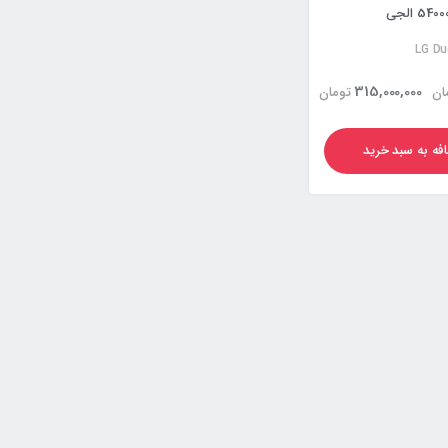
LG Du
315,000,000
ان
تومان
فه به سبد خرید