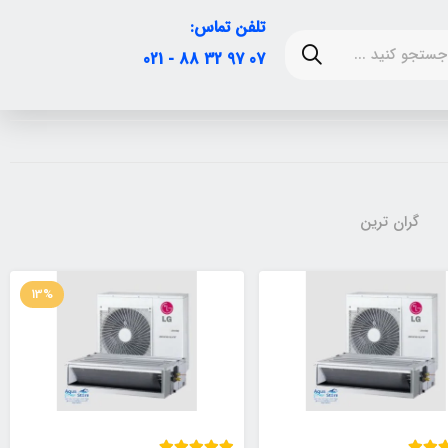
تلفن تماس:
07 97 32 88 - 021
گران ترین
13%