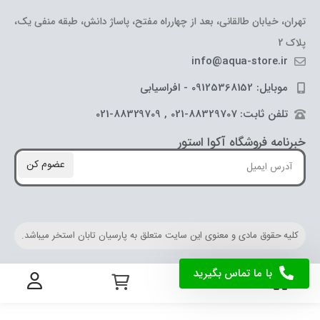
تهران، خیابان طالقانی، بعد از چهارراه مفتح، پاساژ دانش، طبقه منفی یک،
پلاک 2
info@aqua-store.ir
موبایل: 09125368152 - افراسیابی
تلفن ثابت: 88329707-021 , 88329709-021
خبرنامه فروشگاه آکوا استور
عضوم کن
کلیه حقوق مادی و معنوی این سایت متعلق به پارسیان تابان استخر میباشد.
با ما تماس بگیرید