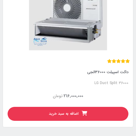
داکت اسپیلت 36000الجی
LG Duct Split 36000
216,000,000
تومان
اضافه به سبد خرید