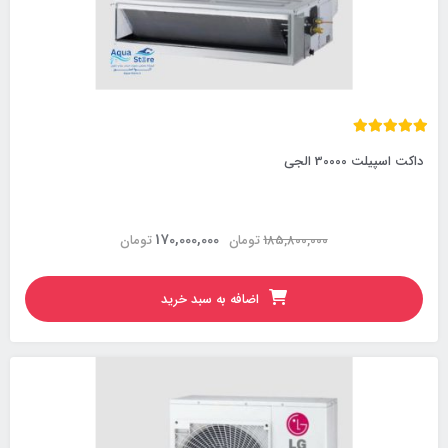
داکت اسپیلت 30000 الجی
170,000,000
185,800,000
تومان
تومان
اضافه به سبد خرید