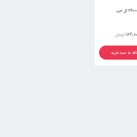
164,10
تومان
فه به سبد خرید