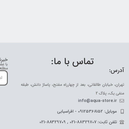
تماس با ما:
خبرن
با عض
مطلع 
آدرس:
تهران، خیابان طالقانی، بعد از چهارراه مفتح، پاساژ دانش، طبقه
منفی یک، پلاک 2
info@aqua-store.ir
موبایل: 09125368152 - افراسیابی
تلفن ثابت: 88329707-021 , 88329709-021