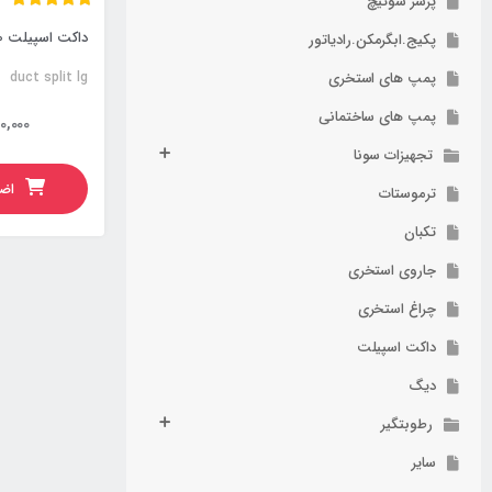
پرشر سوئیچ
داکت اسپیلت 24000 ال جی
پکیج.ابگرمکن.رادیاتور
پمپ های استخری
duct split lg
پمپ های ساختمانی
0,000
تجهیزات سونا
اضا
ترموستات
تکبان
جاروی استخری
چراغ استخری
داکت اسپیلت
دیگ
رطوبتگیر
سایر