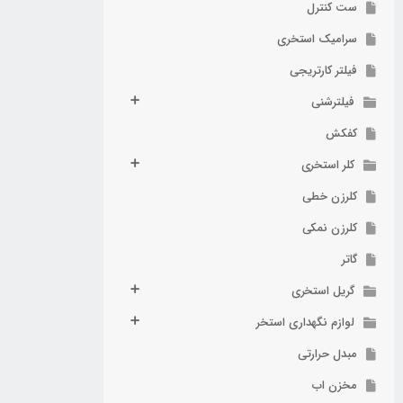
ست کنترل
سرامیک استخری
فیلتر کارتریجی
فیلترشنی
کفکش
کلر استخری
کلرزن خطی
کلرزن نمکی
گاتر
گریل استخری
لوازم نگهداری استخر
مبدل حرارتی
مخزن اب