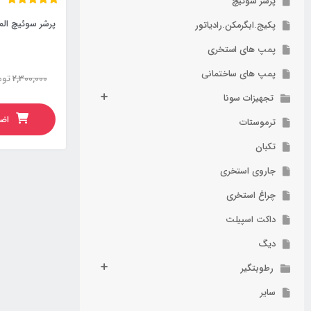
پرشر سوئیچ
پرشر سوئیچ المنت 2 
پکیج.ابگرمکن.رادیاتور
پمپ های استخری
پمپ های ساختمانی
2,300,000
توم
تجهیزات سونا
اضا
ترموستات
تکبان
جاروی استخری
چراغ استخری
داکت اسپیلت
دیگ
رطوبتگیر
سایر