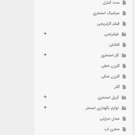
ست کنترل
سرامیک استخری
فیلتر کارتریجی
فیلترشنی
کفکش
کلر استخری
کلرزن خطی
کلرزن نمکی
گاتر
گریل استخری
لوازم نگهداری استخر
مبدل حرارتی
مخزن اب