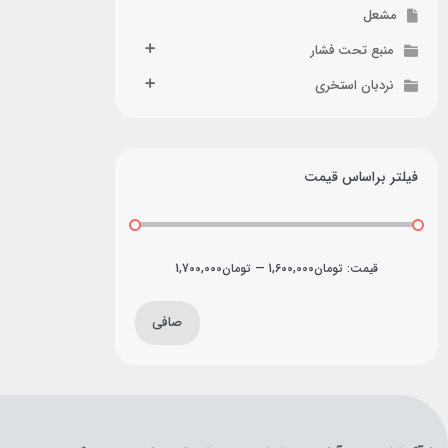
مشعل
منبع تحت فشار
نردبان استخری
فیلتر براساس قیمت
قيمت:
تومان1,600,000
—
تومان1,700,000
صافی