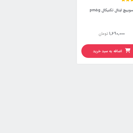
ییچ ایتال تکنیکال pm5g
1,690,000
تومان
اضافه به سبد خرید