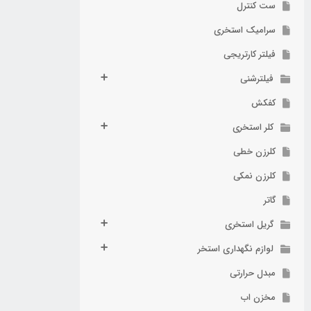
ست کنترل
سرامیک استخری
فیلتر کارتریجی
فیلترشنی
کفکش
کلر استخری
کلرزن خطی
کلرزن نمکی
گاتر
گریل استخری
لوازم نگهداری استخر
مبدل حرارتی
مخزن اب