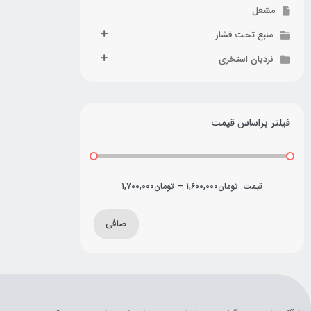
مشعل
منبع تحت فشار
نردبان استخری
فیلتر براساس قیمت
قيمت:
تومان1,600,000
—
تومان1,700,000
صافی