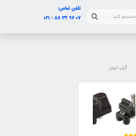
تلفن تماس:
07 97 32 88 - 021
گران ترین