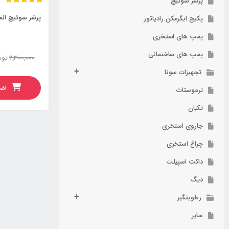
پرشر سوئیچ
پرشر سوئیچ المنت 2 
پکیج.ابگرمکن.رادیاتور
پمپ های استخری
پمپ های ساختمانی
2,300,000
توم
تجهیزات سونا
اضا
ترموستات
تکبان
جاروی استخری
چراغ استخری
داکت اسپیلت
دیگ
رطوبتگیر
سایر