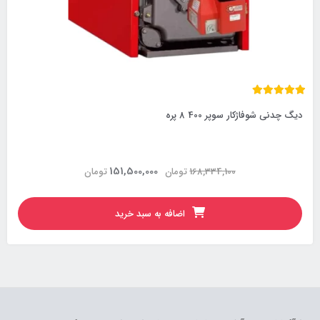
دیگ چدنی شوفاژکار سوپر 400 8 پره
151,500,000
168,334,100
تومان
تومان
اضافه به سبد خرید