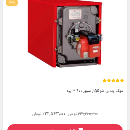
10%
دیگ چدنی شوفاژکار سوپر 400 12 پره
222,543,000
247,265,600
تومان
تومان