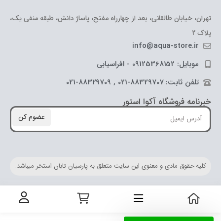
تهران، خیابان طالقانی، بعد از چهارراه مفتح، پاساژ دانش، طبقه منفی یک،
پلاک 2
info@aqua-store.ir
موبایل: 09125368152 - افراسیابی
تلفن ثابت: 88329707-021 , 88329709-021
خبرنامه فروشگاه آکوا استور
عضوم کن
کلیه حقوق مادی و معنوی این سایت متعلق به پارسیان تابان استخر میباشد.