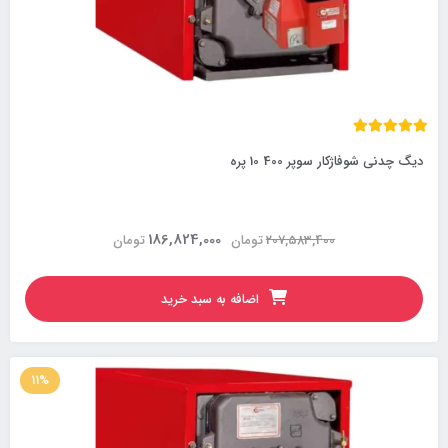
دیگ چدنی شوفاژکار سوپر 400 10 پره
186,824,000
207,583,400
تومان
تومان
اضافه به سبد خرید
11%