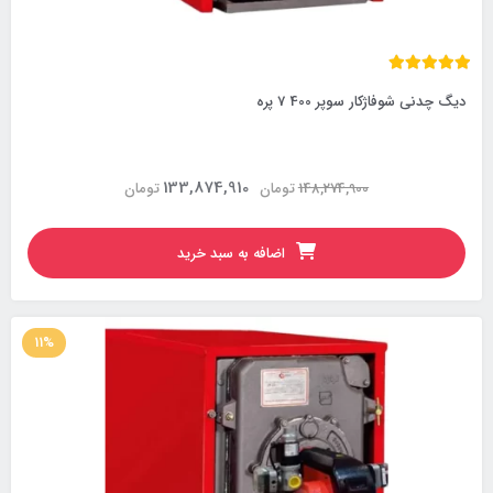
دیگ چدنی شوفاژکار سوپر 400 7 پره
133,874,910
148,274,900
تومان
تومان
اضافه به سبد خرید
11%