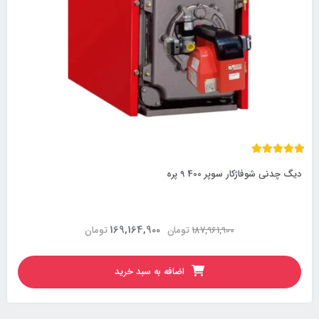
دیگ چدنی شوفاژکار سوپر 400 9 پره
169,164,900
187,961,900
تومان
تومان
اضافه به سبد خرید