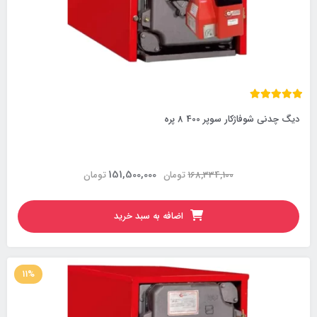
دیگ چدنی شوفاژکار سوپر 400 8 پره
151,500,000
168,334,100
تومان
تومان
اضافه به سبد خرید
11%