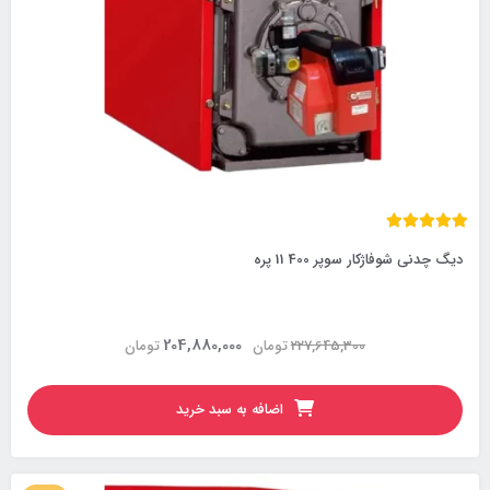
دیگ چدنی شوفاژکار سوپر 400 11 پره
204,880,000
227,645,300
تومان
تومان
اضافه به سبد خرید