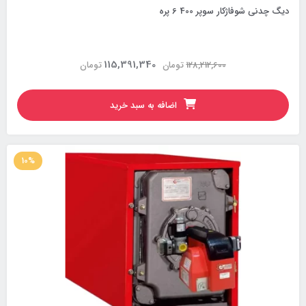
دیگ چدنی شوفاژکار سوپر 400 6 پره
115,391,340
128,212,600
تومان
تومان
اضافه به سبد خرید
10%