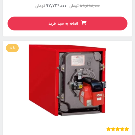
97,729,000
108,588,000
تومان
تومان
اضافه به سبد خرید
10%