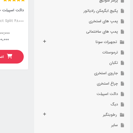
پرشر سوئیچ
داکت اسپیلت 48000 الجی
پکیج.ابگرمکن.رادیاتور
پمپ های استخری
ct Split 48000
پمپ های ساختمانی
00,000
0,000
تجهیزات سونا
ترموستات
اضا
تکبان
جاروی استخری
چراغ استخری
داکت اسپیلت
دیگ
رطوبتگیر
سایر