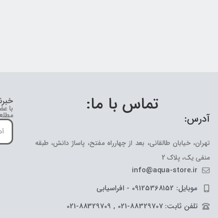
تماس با ما:
خبرن
با عض
مطلع 
آدرس:
تهران، خیابان طالقانی، بعد از چهارراه مفتح، پاساژ دانش، طبقه
منفی یک، پلاک 2
info@aqua-store.ir
موبایل: 09125368152 - افراسیابی
تلفن ثابت: 88329707-021 , 88329709-021