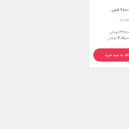
LG Du
348,0
تومان
305,00
تومان
فه به سبد خرید