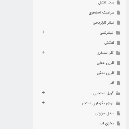
ست کنترل
سرامیک استخری
فیلتر کارتریجی
فیلترشنی
کفکش
کلر استخری
کلرزن خطی
کلرزن نمکی
گاتر
گریل استخری
لوازم نگهداری استخر
مبدل حرارتی
مخزن اب