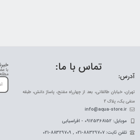
تماس با ما:
خبرن
با عض
مطلع 
آدرس:
تهران، خیابان طالقانی، بعد از چهارراه مفتح، پاساژ دانش، طبقه
منفی یک، پلاک 2
info@aqua-store.ir
موبایل: 09125368152 - افراسیابی
تلفن ثابت: 88329707-021 , 88329709-021