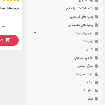
پرشر سوئیچ
ترموستات مستغ
پکیج.ابگرمکن.رادیاتور
پمپ های استخری
پمپ های ساختمانی
,000
تجهیزات سونا
اضا
ترموستات
تکبان
جاروی استخری
چراغ استخری
داکت اسپیلت
دیگ
رطوبتگیر
سایر