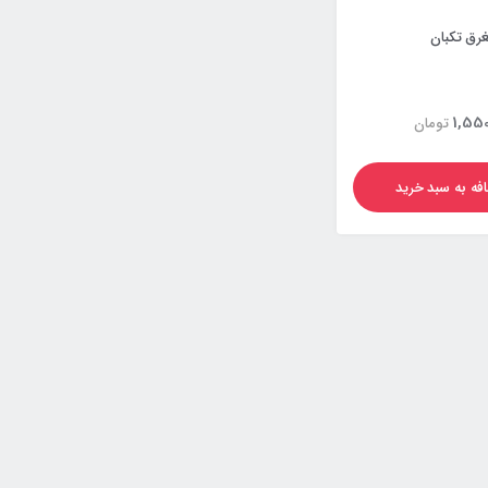
رق تکبان
1,550
تومان
فه به سبد خرید