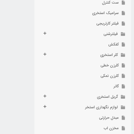
ست کنترل
سرامیک استخری
فیلتر کارتریجی
فیلترشنی
کفکش
کلر استخری
کلرزن خطی
کلرزن نمکی
گاتر
گریل استخری
لوازم نگهداری استخر
مبدل حرارتی
مخزن اب