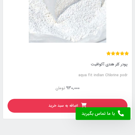
پودر کلر هندی آکوافیت
aqua fit indian Chlorine podr
930,000
تومان
اضافه به سبد خرید
با ما تماس بگیرید