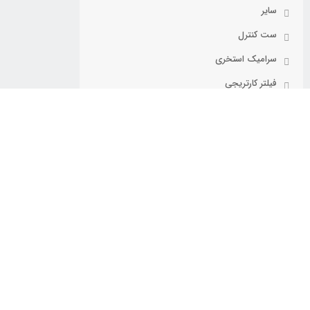
سایر
ست کنترل
سرامیک استخری
فیلتر کارتریجی
فیلترشنی
کفکش
کلر استخری
کلرزن خطی
کلرزن نمکی
گاتر
گریل استخری
لوازم نگهداری استخر
مبدل حرارتی