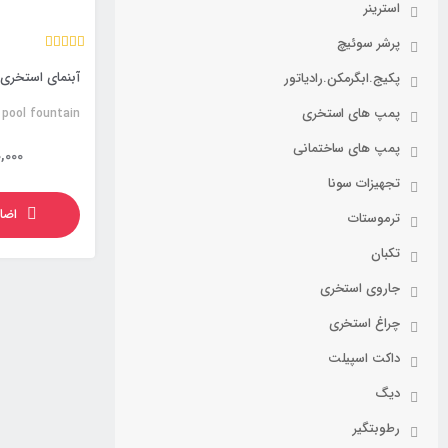
استرینر
پرشر سوئیچ
پکیج.ابگرمکن.رادیاتور
پمپ های استخری
 pool fountain
پمپ های ساختمانی
,000
تجهیزات سونا
اضا
ترموستات
تکبان
جاروی استخری
چراغ استخری
داکت اسپیلت
دیگ
رطوبتگیر