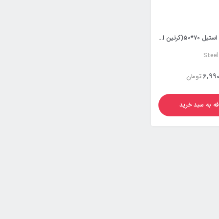
آبنمای استخری استیل 70*50(کرتین استخری استیل)
Steel
6,990
تومان
فه به سبد خرید