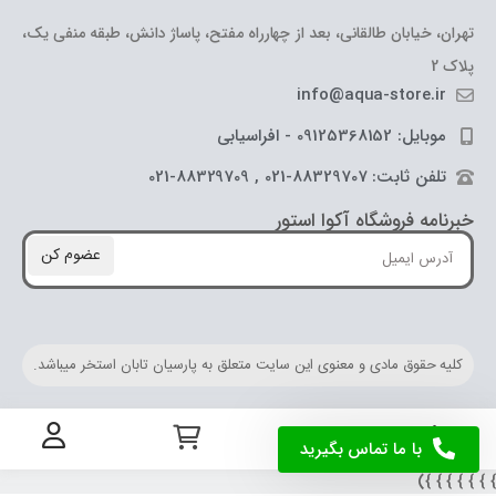
تهران، خیابان طالقانی، بعد از چهارراه مفتح، پاساژ دانش، طبقه منفی یک،
پلاک 2
info@aqua-store.ir
موبایل: 09125368152 - افراسیابی
تلفن ثابت: 88329707-021 , 88329709-021
خبرنامه فروشگاه آکوا استور
عضوم کن
کلیه حقوق مادی و معنوی این سایت متعلق به پارسیان تابان استخر میباشد.
با ما تماس بگیرید
} } } } } } 