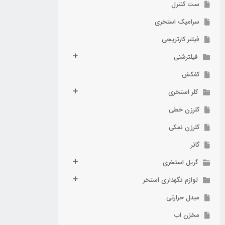
ست کنترل
سرامیک استخری
فیلتر کارتریجی
فیلترشنی
کفکش
کلر استخری
کلرزن خطی
کلرزن نمکی
گاتر
گریل استخری
لوازم نگهداری استخر
مبدل حرارتی
مخزن اب