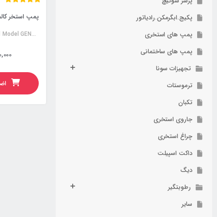
پرشر سوئیچ
پکیج.ابگرمکن.رادیاتور
پمپ های استخری
Calmo swimming pool Model GENOUS200
پمپ های ساختمانی
0,000
تجهیزات سونا
اضا
ترموستات
تکبان
جاروی استخری
چراغ استخری
داکت اسپیلت
دیگ
رطوبتگیر
سایر