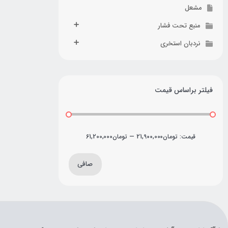
مشعل
منبع تحت فشار
نردبان استخری
فیلتر براساس قیمت
قيمت:
تومان21,900,000
—
تومان61,200,000
صافی