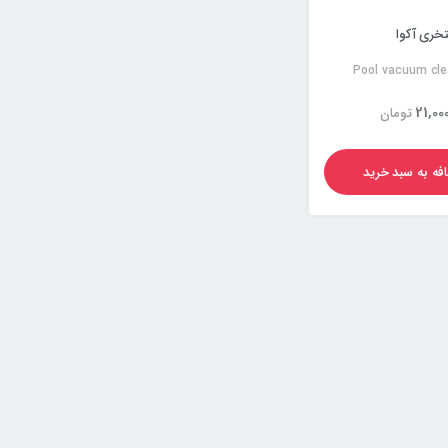
ری آکوا
Pool vacuum cle
21,00
تومان
فه به سبد خرید