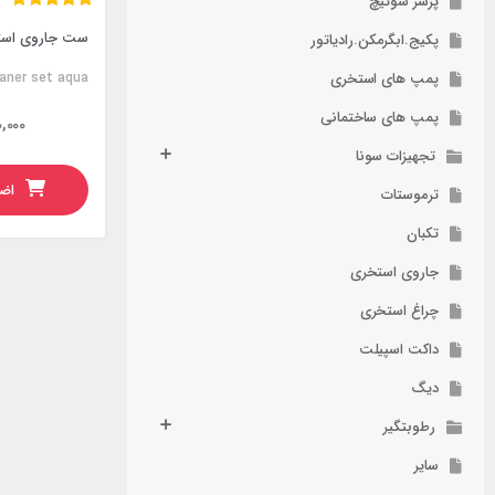
پرشر سوئیچ
ست جاروی استخ
پکیج.ابگرمکن.رادیاتور
پمپ های استخری
aner set aqua
پمپ های ساختمانی
0,000
تجهیزات سونا
اضا
ترموستات
تکبان
جاروی استخری
چراغ استخری
داکت اسپیلت
دیگ
رطوبتگیر
سایر