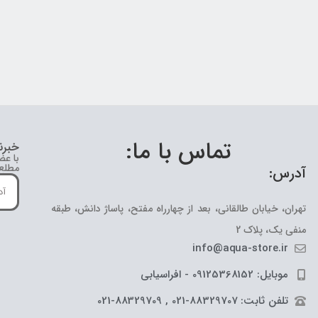
تماس با ما:
خبرن
با عض
مطلع 
آدرس:
تهران، خیابان طالقانی، بعد از چهارراه مفتح، پاساژ دانش، طبقه
منفی یک، پلاک 2
info@aqua-store.ir
موبایل: 09125368152 - افراسیابی
تلفن ثابت: 88329707-021 , 88329709-021