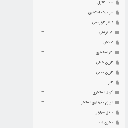
ست کنترل
سرامیک استخری
فیلتر کارتریجی
فیلترشنی
کفکش
کلر استخری
کلرزن خطی
کلرزن نمکی
گاتر
گریل استخری
لوازم نگهداری استخر
مبدل حرارتی
مخزن اب