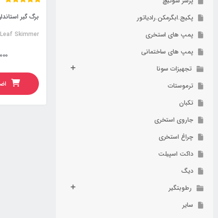
پرشر سوئیچ
برگ گیر استاند
پکیج.ابگرمکن.رادیاتور
پمپ های استخری
 Leaf Skimmer
پمپ های ساختمانی
000
تجهیزات سونا
اضا
ترموستات
تکبان
جاروی استخری
چراغ استخری
داکت اسپیلت
دیگ
رطوبتگیر
سایر