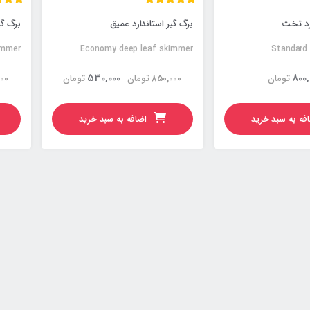
ارد تخت
برگ گیر استاندارد عمیق
برگ گ
immer
Economy deep leaf skimmer
Standard
530,000
800,
تومان
850,000
تومان
تومان
000
فه به سبد خرید
اضافه به سبد خرید