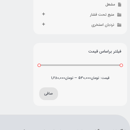
مشعل
منبع تحت فشار
نردبان استخری
فیلتر براساس قیمت
قيمت:
تومان530,000
—
تومان1,280,000
صافی