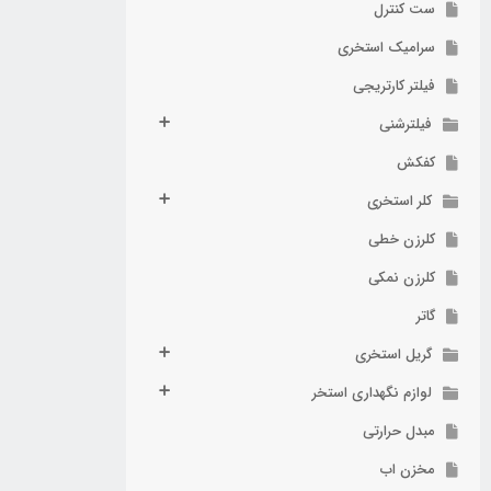
ست کنترل
سرامیک استخری
فیلتر کارتریجی
فیلترشنی
کفکش
کلر استخری
کلرزن خطی
کلرزن نمکی
گاتر
گریل استخری
لوازم نگهداری استخر
مبدل حرارتی
مخزن اب