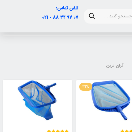
تلفن تماس:
07 97 32 88 - 021
گران ترین
31%