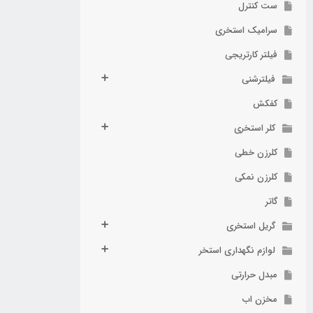
ست کنترل
سرامیک استخری
فیلتر کارتریجی
فیلترشنی
کفکش
کلر استخری
کلرزن خطی
کلرزن نمکی
گاتر
گریل استخری
لوازم نگهداری استخر
مبدل حرارتی
مخزن اب