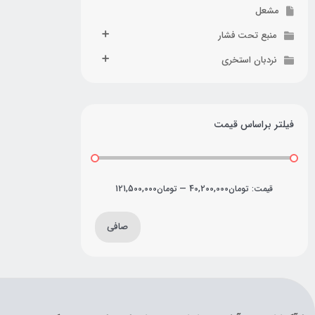
مشعل
منبع تحت فشار
نردبان استخری
فیلتر براساس قیمت
قيمت:
تومان40,200,000
—
تومان121,500,000
صافی