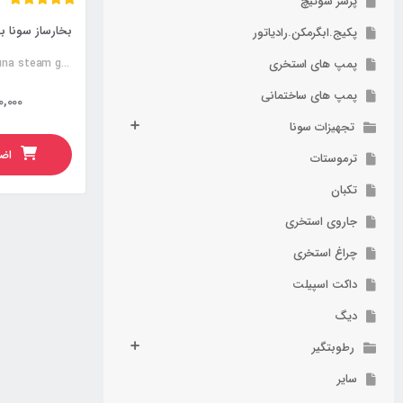
پرشر سوئیچ
پکیج.ابگرمکن.رادیاتور
پمپ های استخری
Steamtech brand sauna steam generator
پمپ های ساختمانی
0,000
تجهیزات سونا
اضا
ترموستات
تکبان
جاروی استخری
چراغ استخری
داکت اسپیلت
دیگ
رطوبتگیر
سایر