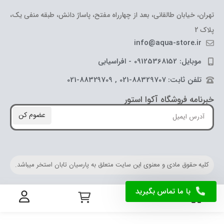
تهران، خیابان طالقانی، بعد از چهارراه مفتح، پاساژ دانش، طبقه منفی یک،
پلاک 2
info@aqua-store.ir
موبایل: 09125368152 - افراسیابی
تلفن ثابت: 88329707-021 , 88329709-021
خبرنامه فروشگاه آکوا استور
عضوم کن
کلیه حقوق مادی و معنوی این سایت متعلق به پارسیان تابان استخر میباشد.
با ما تماس بگیرید