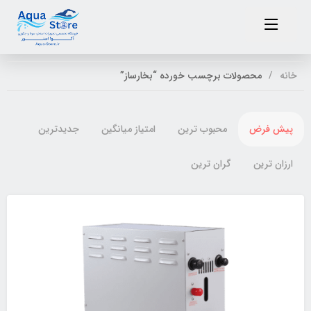
خانه
محصولات برچسب خورده “بخارساز”
پیش فرض
محبوب ترین
امتیاز میانگین
جدیدترین
ارزان ترین
گران ترین