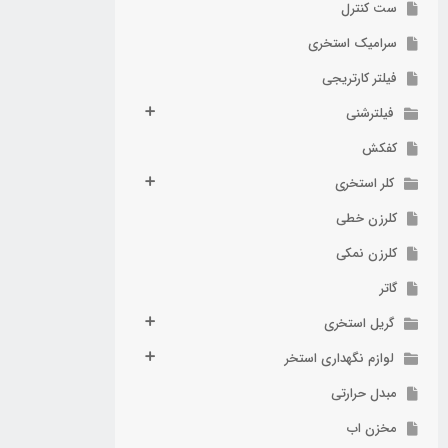
ست کنترل
سرامیک استخری
فیلتر کارتریجی
فیلترشنی
کفکش
کلر استخری
کلرزن خطی
کلرزن نمکی
گاتر
گریل استخری
لوازم نگهداری استخر
مبدل حرارتی
مخزن اب