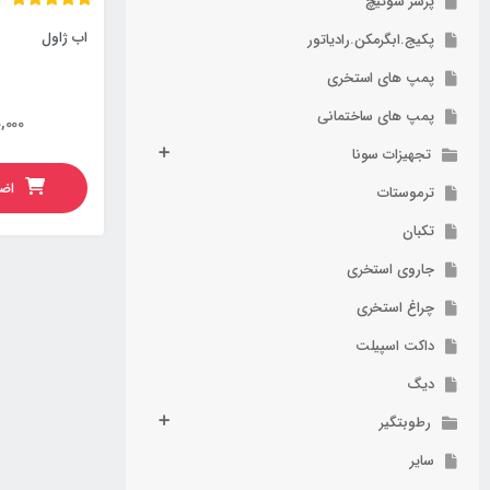
پرشر سوئیچ
اب ژاول
پکیج.ابگرمکن.رادیاتور
پمپ های استخری
پمپ های ساختمانی
,000
تجهیزات سونا
اضا
ترموستات
تکبان
جاروی استخری
چراغ استخری
داکت اسپیلت
دیگ
رطوبتگیر
سایر