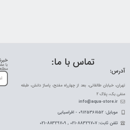
تماس با ما:
خبرن
با عض
مطلع 
آدرس:
تهران، خیابان طالقانی، بعد از چهارراه مفتح، پاساژ دانش، طبقه
منفی یک، پلاک 2
info@aqua-store.ir
موبایل: 09125368152 - افراسیابی
تلفن ثابت: 88329707-021 , 88329709-021