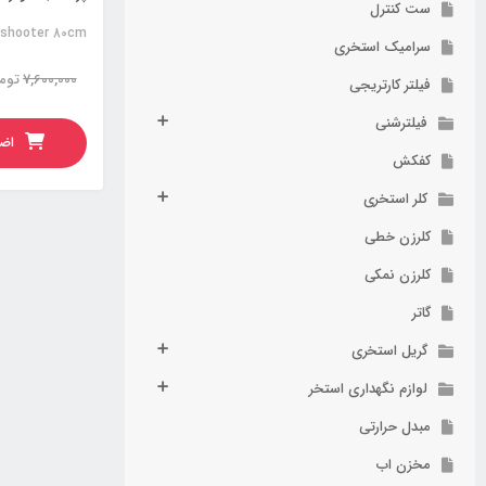
ست کنترل
n shooter 80cm
سرامیک استخری
7,600,000
توم
فیلتر کارتریجی
فیلترشنی
اضا
کفکش
کلر استخری
کلرزن خطی
کلرزن نمکی
گاتر
گریل استخری
لوازم نگهداری استخر
مبدل حرارتی
مخزن اب