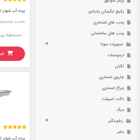
پرشر سوئیچ
پکیج.ابگرمکن.رادیاتور
پمپ های استخری
 shooter 100cm
پمپ های ساختمانی
9,500,000
توم
تجهیزات سونا
اضا
ترموستات
تکبان
جاروی استخری
چراغ استخری
داکت اسپیلت
دیگ
رطوبتگیر
سایر