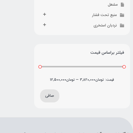
مشعل
منبع تحت فشار
نردبان استخری
فیلتر براساس قیمت
قيمت:
تومان3,820,000
—
تومان12,500,000
صافی