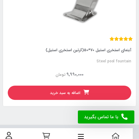
آبنمای استخری استیل 70*50(کرتین استخری استیل)
Steel pool fountain
9,990,000
تومان
اضافه به سبد خرید
با ما تماس بگیرید