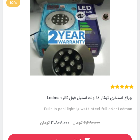
15%
چراغ استخری توکار 18 وات استیل فول کالر Ledman
Built-in pool light 18 watt steel full color Ledman
3,808,000
4,480,000
تومان
تومان