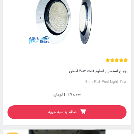
چراغ استخری اسلیم فلت 20w لدمان
Slim Flat Pool Light 20w
4,270,000
تومان
اضافه به سبد خرید