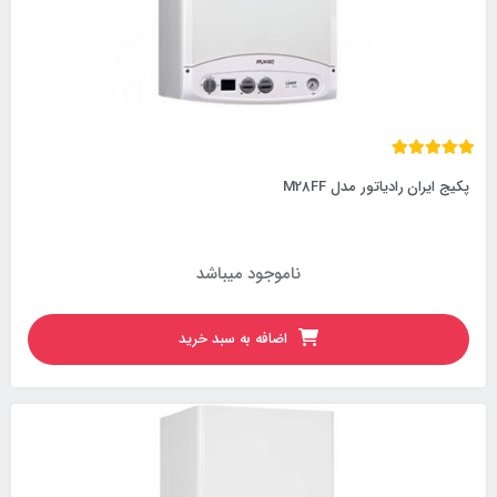
پکیج ایران رادیاتور مدل M28FF
ناموجود میباشد
اضافه به سبد خرید