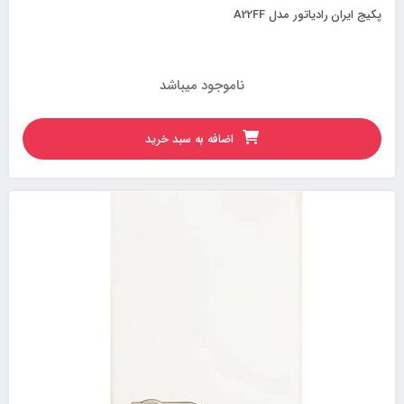
پکیج ایران رادیاتور مدل A22FF
ناموجود میباشد
اضافه به سبد خرید