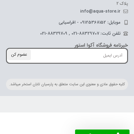
پلاک 2
info@aqua-store.ir
موبایل: 09125368152 - افراسیابی
تلفن ثابت: 88329707-021 , 88329709-021
خبرنامه فروشگاه آکوا استور
عضوم کن
کلیه حقوق مادی و معنوی این سایت متعلق به پارسیان تابان استخر میباشد.