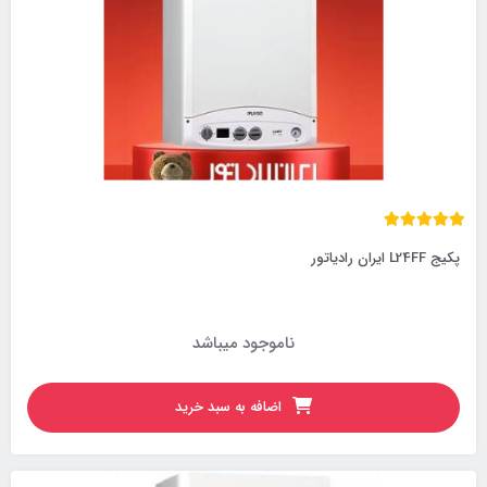
پکیج L24FF ایران رادیاتور
ناموجود میباشد
اضافه به سبد خرید