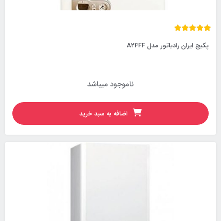
پکیج ایران رادیاتور مدل A24FF
ناموجود میباشد
اضافه به سبد خرید