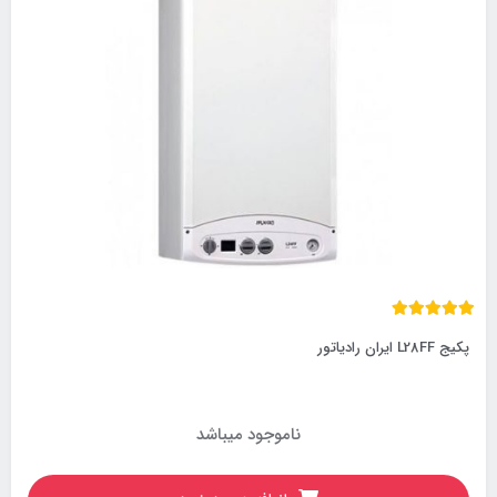
پکیج L28FF ایران رادیاتور
ناموجود میباشد