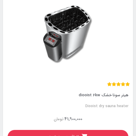
هیتر سونا خشک diooist 6kw
Diooist dry sauna heater
41,900,000
تومان