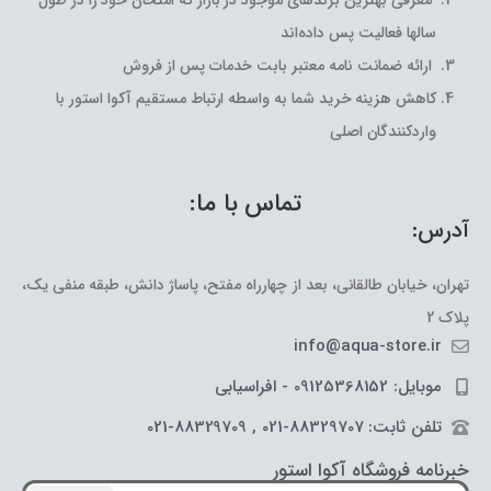
معرفی بهترین برندهای موجود در بازار که امتحان خود را در طول
سالها فعالیت پس داده‌اند
ارائه ضمانت نامه معتبر بابت خدمات پس از فروش
کاهش هزینه خرید شما به واسطه ارتباط مستقیم آکوا استور با
واردکنندگان اصلی
تماس با ما:
آدرس:
تهران، خیابان طالقانی، بعد از چهارراه مفتح، پاساژ دانش، طبقه منفی یک،
پلاک 2
info@aqua-store.ir
موبایل: 09125368152 - افراسیابی
تلفن ثابت: 88329707-021 , 88329709-021
خبرنامه فروشگاه آکوا استور