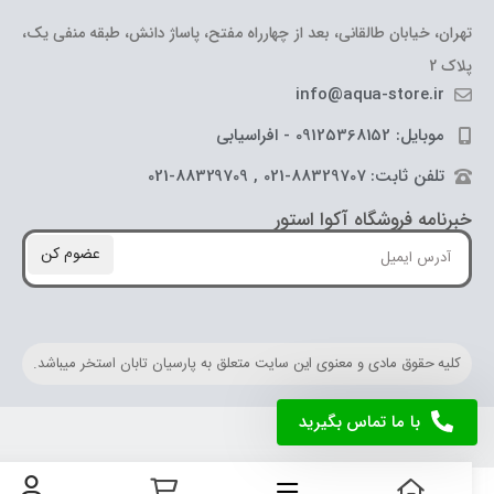
تهران، خیابان طالقانی، بعد از چهارراه مفتح، پاساژ دانش، طبقه منفی یک،
پلاک 2
info@aqua-store.ir
موبایل: 09125368152 - افراسیابی
تلفن ثابت: 88329707-021 , 88329709-021
خبرنامه فروشگاه آکوا استور
عضوم کن
کلیه حقوق مادی و معنوی این سایت متعلق به پارسیان تابان استخر میباشد.
با ما تماس بگیرید