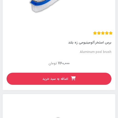
برس استخر آلومینیومی زه بلند
Aluminum pool brush
760,000
تومان
اضافه به سبد خرید