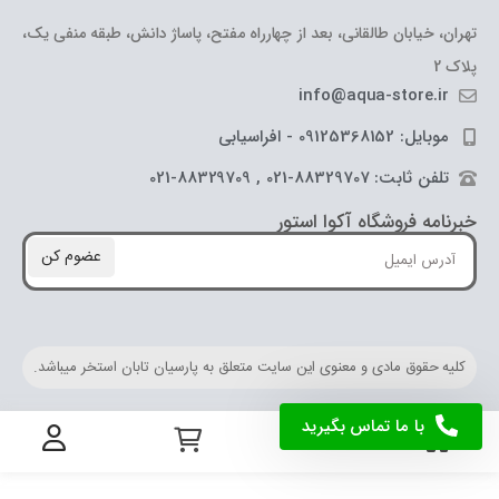
تهران، خیابان طالقانی، بعد از چهارراه مفتح، پاساژ دانش، طبقه منفی یک،
پلاک 2
info@aqua-store.ir
موبایل: 09125368152 - افراسیابی
تلفن ثابت: 88329707-021 , 88329709-021
خبرنامه فروشگاه آکوا استور
عضوم کن
کلیه حقوق مادی و معنوی این سایت متعلق به پارسیان تابان استخر میباشد.
با ما تماس بگیرید