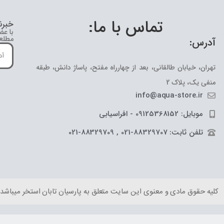
تماس با ما:
خبرن
با عض
مطلع 
آدرس:
تهران، خیابان طالقانی، بعد از چهارراه مفتح، پاساژ دانش، طبقه
منفی یک، پلاک 2
info@aqua-store.ir
موبایل: 09125368152 - افراسیابی
تلفن ثابت: 88329707-021 , 88329709-021
کلیه حقوق مادی و معنوی این سایت متعلق به پارسیان تابان استخر میباشد.