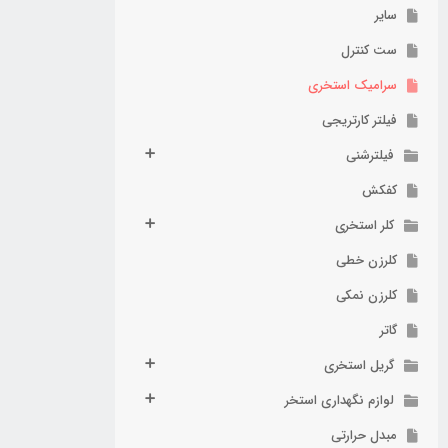
سایر
ست کنترل
سرامیک استخری
فیلتر کارتریجی
فیلترشنی
کفکش
کلر استخری
کلرزن خطی
کلرزن نمکی
گاتر
گریل استخری
لوازم نگهداری استخر
مبدل حرارتی