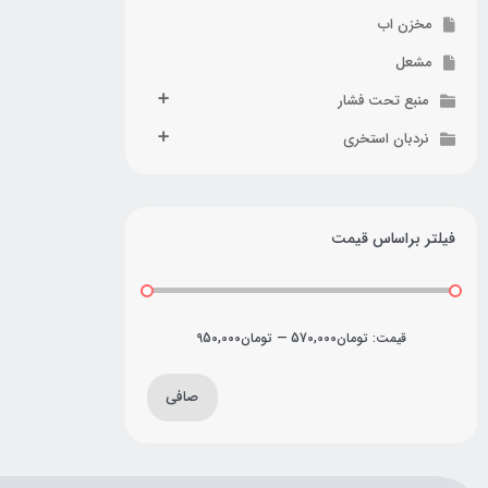
مخزن اب
مشعل
منبع تحت فشار
نردبان استخری
فیلتر براساس قیمت
قيمت:
تومان570,000
—
تومان950,000
صافی