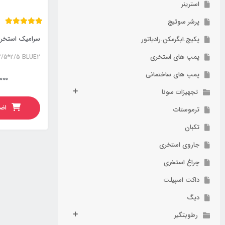
استرینر
پرشر سوئیچ
سرامیک استخری البرز 2/5
پکیج.ابگرمکن.رادیاتور
پمپ های استخری
 2/5*2/5 BLUE2
پمپ های ساختمانی
000
تجهیزات سونا
اضا
ترموستات
تکبان
جاروی استخری
چراغ استخری
داکت اسپیلت
دیگ
رطوبتگیر