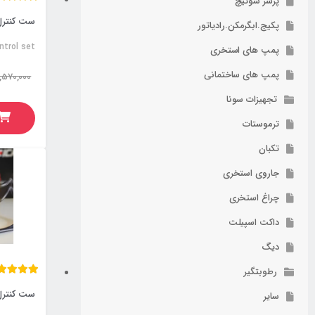
پرشر سوئیچ
ست کنترل 
پکیج.ابگرمکن.رادیاتور
ntrol set
پمپ های استخری
پمپ های ساختمانی
,570,000
تجهیزات سونا
ترموستات
تکبان
جاروی استخری
چراغ استخری
داکت اسپیلت
دیگ
رطوبتگیر
ست کنترل 
سایر