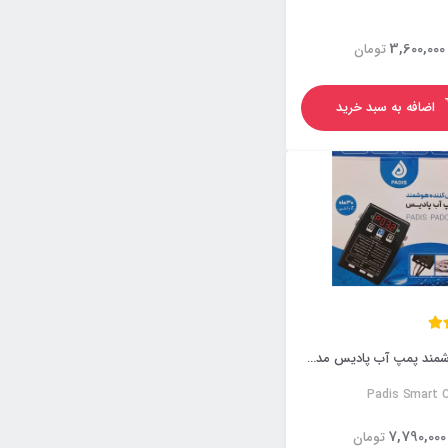
3,600,000
تومان
اضافه به سبد خرید
کنترل هوشمند پمپ آب پادیس مدل PADC-01 سایز ۴ اینچ
Padis Smart C
7,790,000
تومان