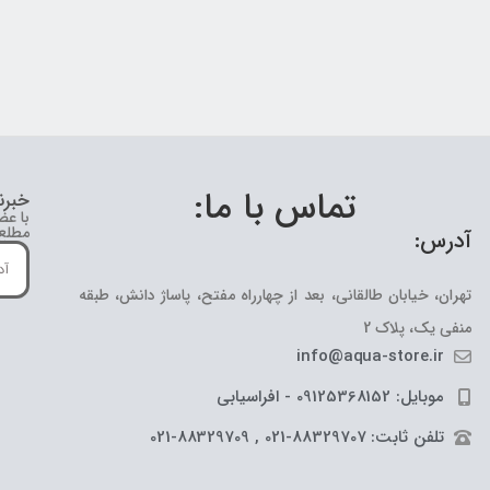
تماس با ما:
خبرن
با عض
مطلع 
آدرس:
تهران، خیابان طالقانی، بعد از چهارراه مفتح، پاساژ دانش، طبقه
منفی یک، پلاک 2
info@aqua-store.ir
موبایل: 09125368152 - افراسیابی
تلفن ثابت: 88329707-021 , 88329709-021