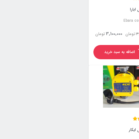
ابارا
Ebara co
3,100,000
3
تومان
تومان
اضافه به سبد خرید
ایکار