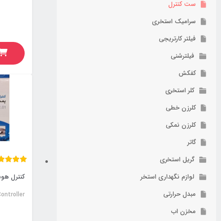
ست کنترل
سرامیک استخری
فیلتر کارتریجی
فیلترشنی
کفکش
کلر استخری
کلرزن خطی
کلرزن نمکی
گاتر
گریل استخری
لوازم نگهداری استخر
مبدل حرارتی
ontroller
مخزن اب