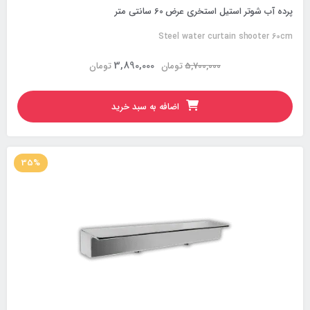
پرده آب شوتر استیل استخری عرض 60 سانتی متر
Steel water curtain shooter 60cm
3,890,000
5,700,000
تومان
تومان
اضافه به سبد خرید
35%