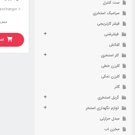
ست کنترل
Stainless steel heat exchanger 60KW
سرامیک استخری
,000
فیلتر کارتریجی
فیلترشنی
اضا
کفکش
کلر استخری
کلرزن خطی
کلرزن نمکی
گاتر
گریل استخری
لوازم نگهداری استخر
مبدل حرارتی
مخزن اب