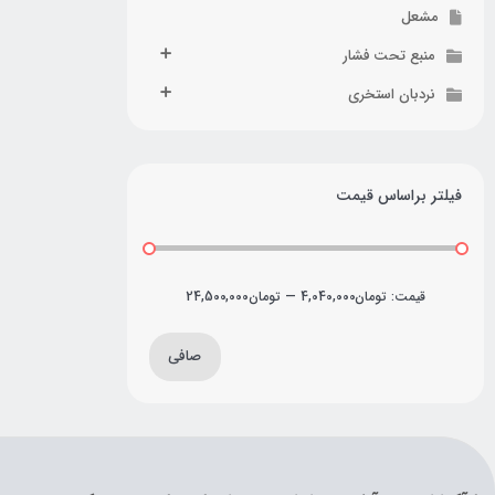
مشعل
منبع تحت فشار
نردبان استخری
فیلتر براساس قیمت
قيمت:
تومان4,040,000
—
تومان24,500,000
صافی