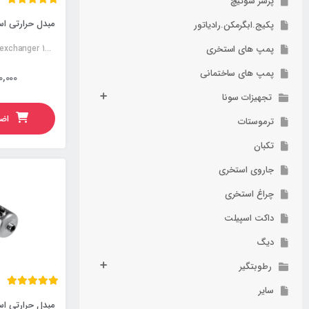
پرشر سوئیچ
پکیج.ابگرمکن.رادیاتور
پمپ های استخری
Stainless steel heat exchanger 120KW
پمپ های ساختمانی
0,000
تجهیزات سونا
اضا
ترموستات
تکبان
جاروی استخری
چراغ استخری
داکت اسپیلت
دیگ
رطوبتگیر
سایر