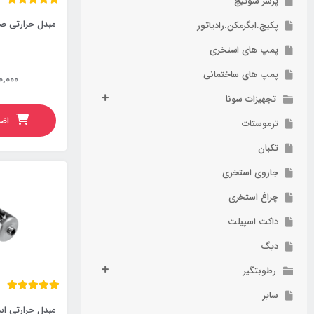
پرشر سوئیچ
مبدل حرارتی صفحه 
پکیج.ابگرمکن.رادیاتور
پمپ های استخری
پمپ های ساختمانی
0,000
تجهیزات سونا
اضا
ترموستات
تکبان
جاروی استخری
چراغ استخری
داکت اسپیلت
دیگ
رطوبتگیر
سایر