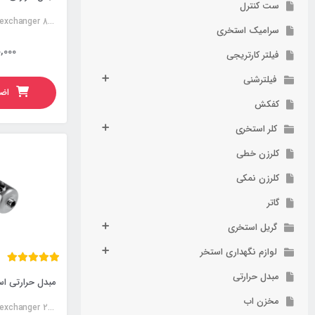
ست کنترل
Stainless steel heat exchanger 80KW
سرامیک استخری
,000
فیلتر کارتریجی
فیلترشنی
اضا
کفکش
کلر استخری
کلرزن خطی
کلرزن نمکی
گاتر
گریل استخری
لوازم نگهداری استخر
مبدل حرارتی
مخزن اب
Stainless steel heat exchanger 200KW