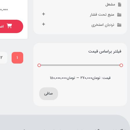
مشعل
0,000
منبع تحت فشار
نردبان استخری
اضا
فیلتر براساس قیمت
2
1
قيمت:
تومان270,000
—
تومان180,000,000
صافی